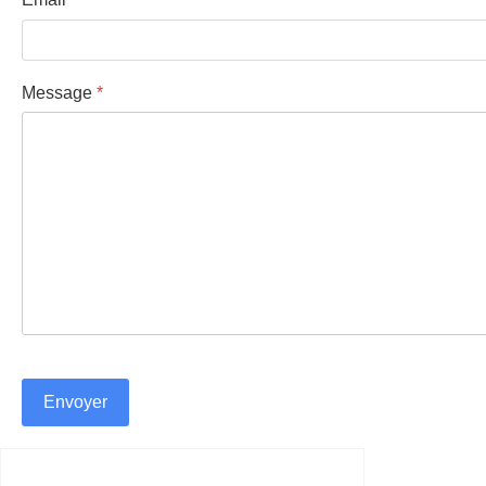
Message
*
reCAPTCHA
*
Envoyer