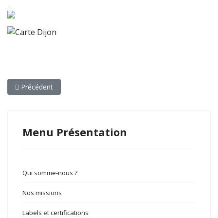
.
Article précédent : Qui sommes-nous ?
Précédent
Menu Présentation
Qui somme-nous ?
Nos missions
Labels et certifications